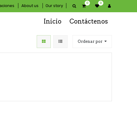
0
0
raciones
About us
Our story
Inicio
Contáctenos
Ordenar por