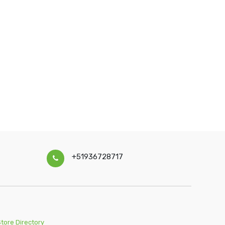
+51936728717
Store Directory