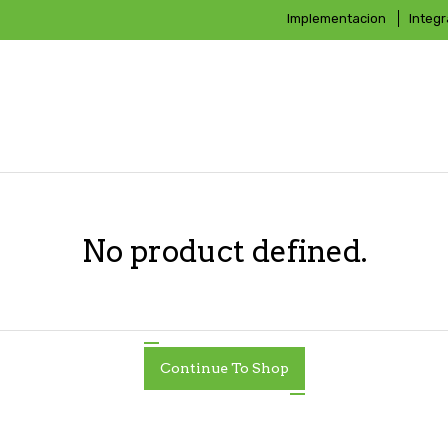
Implementacion
Integ
No product defined.
Continue To Shop