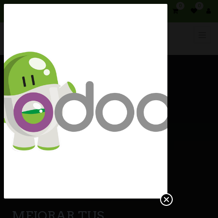
0
0
MEJORAR TUS