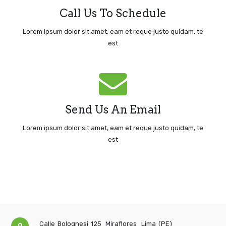
Call: +51936728717
Call Us To Schedule
Call Us Today
Lorem ipsum dolor sit amet, eam et reque justo quidam, te
est
We're Standing By!
Email: ventas@nextsus.net
Send Us An Email
Send An Email
Lorem ipsum dolor sit amet, eam et reque justo quidam, te
est
Calle Bolognesi 125
Miraflores
Lima (PE)