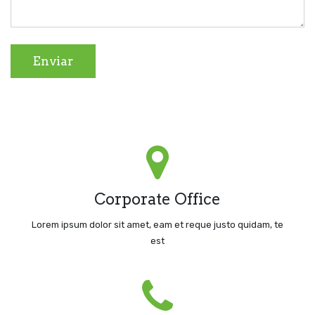
Enviar
NEXTSUS
Calle Bolognesi 125, , Miraflores, Lima, , Perú
Corporate Office
Google Maps
Lorem ipsum dolor sit amet, eam et reque justo quidam, te
Request A Call
est
Call Us Today!